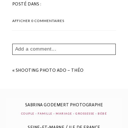
POSTÉ DANS :
AFFICHER
0 COMMENTAIRES
Add a comment...
Your email is
never
published or shared.
Les champs marqués sont requis *
«
SHOOTING PHOTO ADO – THÉO
SABRINA GODEMERT PHOTOGRAPHE
COUPLE
-
FAMILLE
-
MARIAGE
-
GROSSESSE
-
BÉBÉ
SEINE-ET-MARNE / ILE DE FRANCE