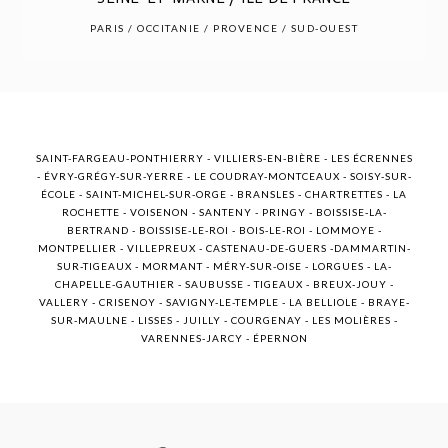
POST COMMENT
PARIS / OCCITANIE / PROVENCE / SUD-OUEST
SAINT-FARGEAU-PONTHIERRY - VILLIERS-EN-BIÈRE - LES ÉCRENNES
- ÉVRY-GRÉGY-SUR-YERRE - LE COUDRAY-MONTCEAUX - SOISY-SUR-
ÉCOLE - SAINT-MICHEL-SUR-ORGE - BRANSLES - CHARTRETTES - LA
ROCHETTE - VOISENON - SANTENY - PRINGY - BOISSISE-LA-
BERTRAND - BOISSISE-LE-ROI - BOIS-LE-ROI - LOMMOYE -
MONTPELLIER - VILLEPREUX - CASTENAU-DE-GUERS -DAMMARTIN-
SUR-TIGEAUX - MORMANT - MÉRY-SUR-OISE - LORGUES - LA-
CHAPELLE-GAUTHIER - SAUBUSSE - TIGEAUX - BREUX-JOUY -
VALLERY - CRISENOY - SAVIGNY-LE-TEMPLE - LA BELLIOLE - BRAYE-
SUR-MAULNE - LISSES - JUILLY - COURGENAY - LES MOLIÈRES -
VARENNES-JARCY - ÉPERNON