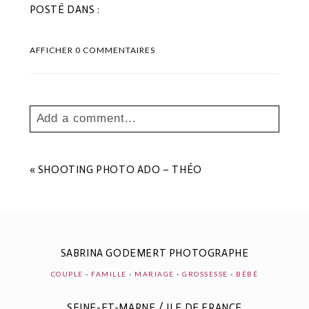
POSTÉ DANS :
AFFICHER
0 COMMENTAIRES
Add a comment...
Your email is
never
published or shared.
Les champs marqués sont requis *
«
SHOOTING PHOTO ADO – THÉO
SABRINA GODEMERT PHOTOGRAPHE
COUPLE
-
FAMILLE
-
MARIAGE
-
GROSSESSE
-
BÉBÉ
SEINE-ET-MARNE / ILE DE FRANCE