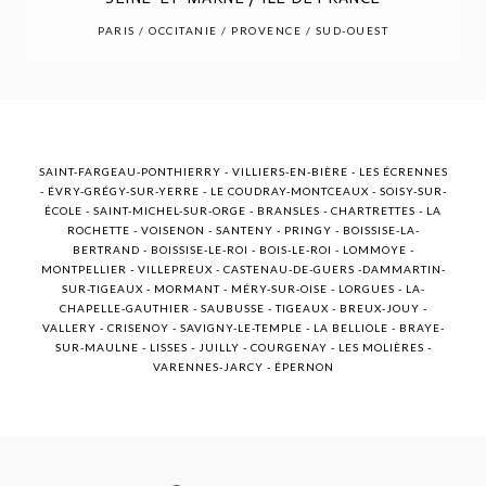
POST COMMENT
PARIS / OCCITANIE / PROVENCE / SUD-OUEST
SAINT-FARGEAU-PONTHIERRY - VILLIERS-EN-BIÈRE - LES ÉCRENNES
- ÉVRY-GRÉGY-SUR-YERRE - LE COUDRAY-MONTCEAUX - SOISY-SUR-
ÉCOLE - SAINT-MICHEL-SUR-ORGE - BRANSLES - CHARTRETTES - LA
ROCHETTE - VOISENON - SANTENY - PRINGY - BOISSISE-LA-
BERTRAND - BOISSISE-LE-ROI - BOIS-LE-ROI - LOMMOYE -
MONTPELLIER - VILLEPREUX - CASTENAU-DE-GUERS -DAMMARTIN-
SUR-TIGEAUX - MORMANT - MÉRY-SUR-OISE - LORGUES - LA-
CHAPELLE-GAUTHIER - SAUBUSSE - TIGEAUX - BREUX-JOUY -
VALLERY - CRISENOY - SAVIGNY-LE-TEMPLE - LA BELLIOLE - BRAYE-
SUR-MAULNE - LISSES - JUILLY - COURGENAY - LES MOLIÈRES -
VARENNES-JARCY - ÉPERNON