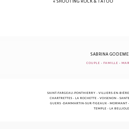
«
SHOOTING ROCK & TATOO
POST COMMENT
SABRINA GODEM
COUPLE
-
FAMILLE
-
MAR
SAINT-FARGEAU-PONTHIERRY - VILLIERS-EN-BIÈRE
CHARTRETTES - LA ROCHETTE - VOISENON - SANTE
GUERS -DAMMARTIN-SUR-TIGEAUX - MORMANT - M
TEMPLE - LA BELLIOL