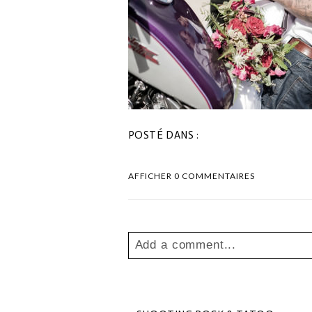
POSTÉ DANS :
AFFICHER
0 COMMENTAIRES
Add a comment...
Your email is
never
published o