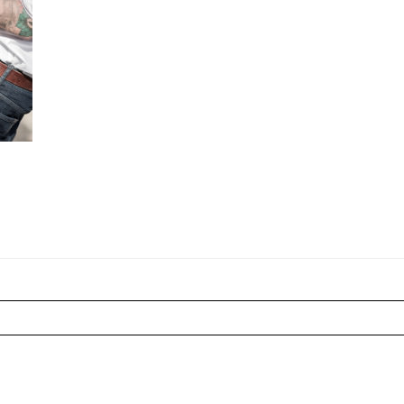
r shared. Les champs marqués sont requis *