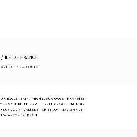
/ ILE DE FRANCE
PROVENCE / SUD-OUEST
UR-ÉCOLE - SAINT-MICHEL-SUR-ORGE - BRANSLES -
OYE - MONTPELLIER - VILLEPREUX - CASTENAU-DE-
EUX-JOUY - VALLERY - CRISENOY - SAVIGNY-LE-
NNES-JARCY - ÉPERNON