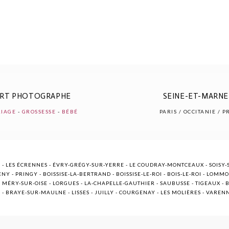
ERT PHOTOGRAPHE
SEINE-ET-MARNE 
IAGE
-
GROSSESSE
-
BÉBÉ
PARIS / OCCITANIE / 
 - LES ÉCRENNES - ÉVRY-GRÉGY-SUR-YERRE - LE COUDRAY-MONTCEAUX - SOISY-S
NY - PRINGY - BOISSISE-LA-BERTRAND - BOISSISE-LE-ROI - BOIS-LE-ROI - LOMM
ÉRY-SUR-OISE - LORGUES - LA-CHAPELLE-GAUTHIER - SAUBUSSE - TIGEAUX - BR
E - BRAYE-SUR-MAULNE - LISSES - JUILLY - COURGENAY - LES MOLIÈRES - VARE